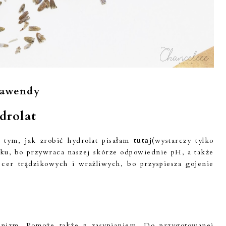
 lawendy
drolat
 tym, jak zrobić hydrolat pisałam
tutaj
(wystarczy tylko
iku, bo przywraca naszej skórze odpowiednie pH, a także
cer trądzikowych i wrażliwych, bo przyspiesza gojenie
anizm. Pomoże także z zasypianiem. Do przygotowanej