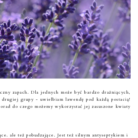
ficzny zapach. Dla jednych może być bardzo drażniących,
j drugiej grupy - uwielbiam lawendę pod każdą postacią!
orad do czego możemy wykorzystać jej zasuszone kwiaty
e. ale też pobudzające. Jest też silnym antyseptykiem i