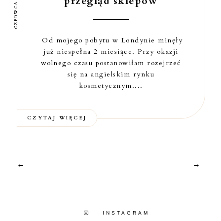
CZERWCA 20, 2019
przegląd sklepów
Od mojego pobytu w Londynie minęły
już niespełna 2 miesiące. Przy okazji
wolnego czasu postanowiłam rozejrzeć
się na angielskim rynku
kosmetycznym....
CZYTAJ WIĘCEJ
←
→
INSTAGRAM