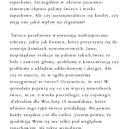
zapachami. Szczególnie w okresie jesienno-
zimowym chętnie palimy świece i woski
zapachowe. Ale czy zastanawialiście się kiedyś, czy
mają one jakiś wpływ na organizm?
Świece parafinowe wytwarzają niebezpieczne
toksyny, jakie jak benzen, który przyczynia się do
rozwoju komórek nowotworowych. Inne,
niepożądane reakcje na palenie takich świec to
bóle i zawroty głowy, problemy z koncentracją czy
problemy z układem oddechowym i alergie. Ale
czy to znaczy, że w ogóle powinniśmy
zrezygnować ze świec? Oczywiście, że nie! W
sprzedaży pojawią się co raz więcej naturalnych
świec, m.in. z wosku pszczelego, czy sojowego.
Zebrałam dla Was listę 15 manufaktur, które
właśnie tego typu świece produkują. Na pewno
każdy znajdzie coś dla siebie. Jestem pewna, że
spodobają Wam się nie tylko pod względem
zapachowym, ale także wizualnym.