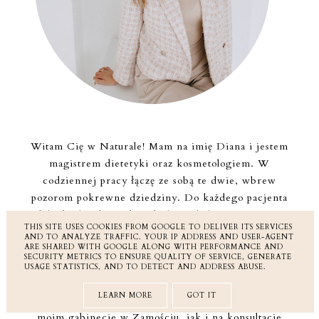
Witam Cię w Naturale! Mam na imię Diana i jestem
magistrem dietetyki oraz kosmetologiem. W
codziennej pracy łączę ze sobą te dwie, wbrew
pozorom pokrewne dziedziny. Do każdego pacjenta
podchodzę bardzo indywidualnie i holistycznie. Staram
THIS SITE USES COOKIES FROM GOOGLE TO DELIVER ITS SERVICES
się pokazać, że nie tylko zabiegi i odpowiednia
AND TO ANALYZE TRAFFIC. YOUR IP ADDRESS AND USER-AGENT
ARE SHARED WITH GOOGLE ALONG WITH PERFORMANCE AND
pielęgnacja, ale także odpowiedni sposób żywienia i
SECURITY METRICS TO ENSURE QUALITY OF SERVICE, GENERATE
zdrowie wewnętrzne są istotne, aby nasza skóra była
USAGE STATISTICS, AND TO DETECT AND ADDRESS ABUSE.
piękna i zdrowa. Zapraszam Cię do śledzenia mojego
LEARN MORE
GOT IT
bloga, mediów społecznościowych oraz na wizytę w
moim gabinecie w Zamościu, jak i na konsultacje